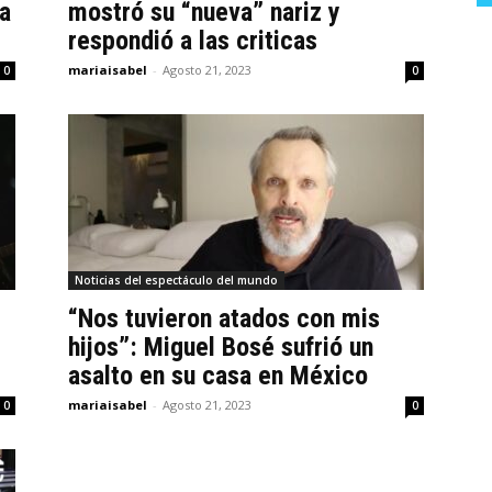
da
mostró su “nueva” nariz y
respondió a las criticas
mariaisabel
-
Agosto 21, 2023
0
0
Noticias del espectáculo del mundo
“Nos tuvieron atados con mis
hijos”: Miguel Bosé sufrió un
asalto en su casa en México
mariaisabel
-
Agosto 21, 2023
0
0