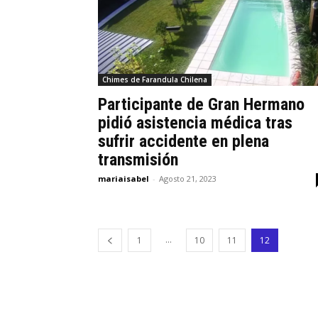
Chimes de Farandula Chilena
Participante de Gran Hermano
pidió asistencia médica tras
sufrir accidente en plena
transmisión
mariaisabel
-
Agosto 21, 2023
...
1
10
11
12