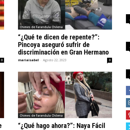
Chimes de Farandula Chilena
“¿Qué te dicen de repente?”:
Pincoya aseguró sufrir de
discriminación en Gran Hermano
mariaisabel
-
Agosto 22, 2023
0
0
Chimes de Farandula Chilena
e
“¿Qué hago ahora?”: Naya Fácil