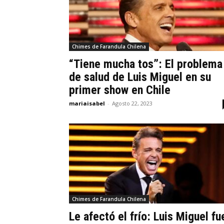
Farandula
de
Chimes de Farandula Chilena
“Tiene mucha tos”: El problema
Chile
de salud de Luis Miguel en su
primer show en Chile
mariaisabel
-
Agosto 22, 2023
Chimes de Farandula Chilena
Le afectó el frío: Luis Miguel fu