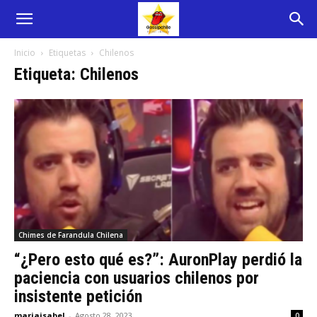
Inicio
Etiquetas
Chilenos
Etiqueta: Chilenos
Chimes de Farandula Chilena
“¿Pero esto qué es?”: AuronPlay perdió la
paciencia con usuarios chilenos por
insistente petición
mariaisabel
-
Agosto 28, 2023
0