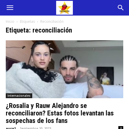
Inicio
Etiquetas
Reconciliación
Etiqueta: reconciliación
Internacionales
¿Rosalia y Rauw Alejandro se
reconciliaron? Estas fotos levantan las
sospechas de los fans
aura1
-
Septiembre 10, 2023
0