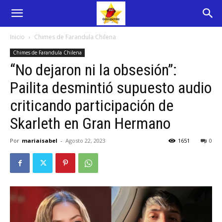
Inicio
Chimes de Farandula Chilena
Chimes de Farandula Chilena
“No dejaron ni la obsesión”:
Pailita desmintió supuesto audio
criticando participación de
Skarleth en Gran Hermano
Por
mariaisabel
-
Agosto 22, 2023
1651
0