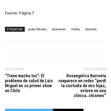
Fuente:
Página 7
ETIQUETAS
audio filtrado
desmentir
Pailita
Skarleth
Artículo anterior
Artículo siguiente
“Tiene mucha tos”: El
Rosangelica Barroeta
problema de salud de Luis
reaparece en redes “perdí
Miguel en su primer show
la custodia de mis hijas,
en Chile
estuve en una
clínica..chismes”