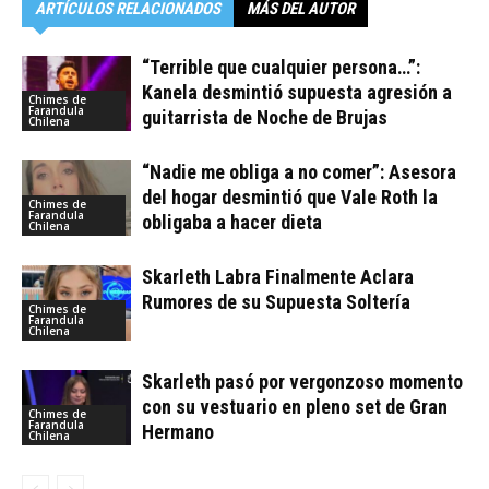
ARTÍCULOS RELACIONADOS
MÁS DEL AUTOR
“Terrible que cualquier persona…”:
Kanela desmintió supuesta agresión a
Chimes de
Farandula
guitarrista de Noche de Brujas
Chilena
“Nadie me obliga a no comer”: Asesora
del hogar desmintió que Vale Roth la
Chimes de
Farandula
obligaba a hacer dieta
Chilena
Skarleth Labra Finalmente Aclara
Rumores de su Supuesta Soltería
Chimes de
Farandula
Chilena
Skarleth pasó por vergonzoso momento
con su vestuario en pleno set de Gran
Chimes de
Farandula
Hermano
Chilena