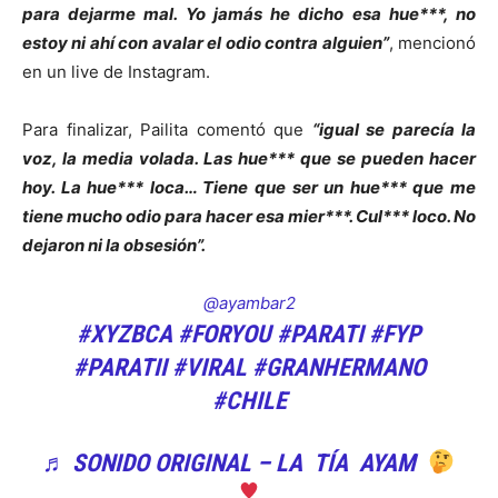
para dejarme mal. Yo jamás he dicho esa hue***, no
estoy ni ahí con avalar el odio contra alguien”
, mencionó
en un live de Instagram.
Para finalizar, Pailita comentó que
“igual se parecía la
voz, la media volada. Las hue*** que se pueden hacer
hoy. La hue*** loca… Tiene que ser un hue*** que me
tiene mucho odio para hacer esa mier***. Cul*** loco. No
dejaron ni la obsesión”.
@ayambar2
#XYZBCA
#FORYOU
#PARATI
#FYP
#PARATII
#VIRAL
#GRANHERMANO
#CHILE
♬ SONIDO ORIGINAL – LA TÍA AYAM