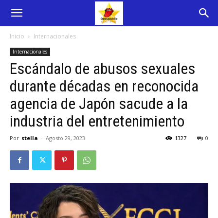
Inicio
Internacionales
Internacionales
Escándalo de abusos sexuales
durante décadas en reconocida
agencia de Japón sacude a la
industria del entretenimiento
Por
stella
-
Agosto 29, 2023
1327
0