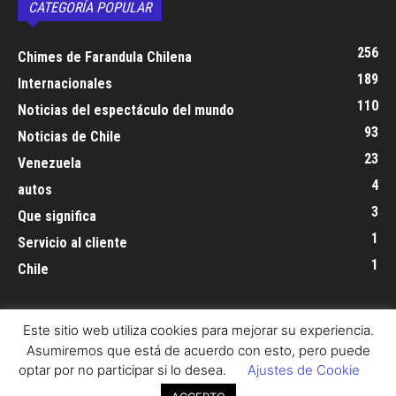
CATEGORÍA POPULAR
256
Chimes de Farandula Chilena
189
Internacionales
110
Noticias del espectáculo del mundo
93
Noticias de Chile
23
Venezuela
4
autos
3
Que significa
1
Servicio al cliente
1
Chile
Este sitio web utiliza cookies para mejorar su experiencia.
Política de Cookie
Contacto
Asumiremos que está de acuerdo con esto, pero puede
optar por no participar si lo desea.
Ajustes de Cookie
© gossipchile | Todos los derechos reservados