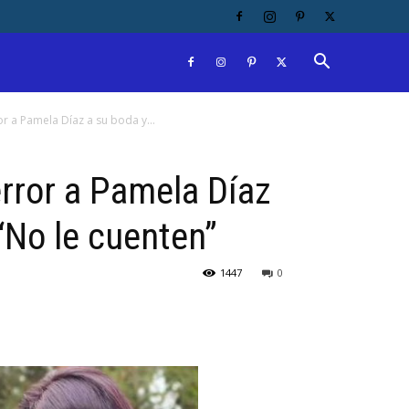
or a Pamela Díaz a su boda y...
error a Pamela Díaz
 “No le cuenten”
1447
0