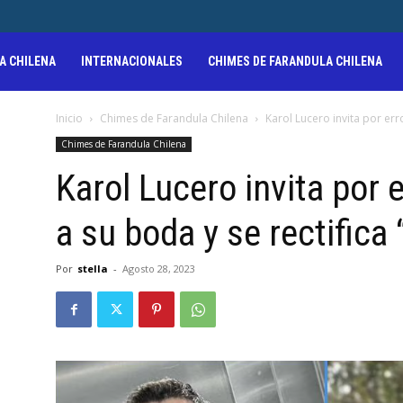
A CHILENA
INTERNACIONALES
CHIMES DE FARANDULA CHILENA
Inicio
Chimes de Farandula Chilena
Karol Lucero invita por err
Chimes de Farandula Chilena
Karol Lucero invita por 
a su boda y se rectifica
Por
stella
-
Agosto 28, 2023