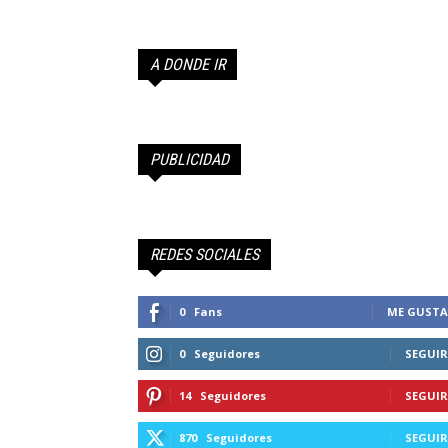
Farandula
A DONDE IR
de
Chile
PUBLICIDAD
REDES SOCIALES
0
Fans
ME GUSTA
0
Seguidores
SEGUIR
14
Seguidores
SEGUIR
870
Seguidores
SEGUIR