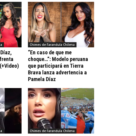
na
Chimes de Farandula Chilena
 Díaz,
“En caso de que me
frenta
choque…”: Modelo peruana
(+Video)
que participará en Tierra
Brava lanza advertencia a
Pamela Díaz
na
Chimes de Farandula Chilena