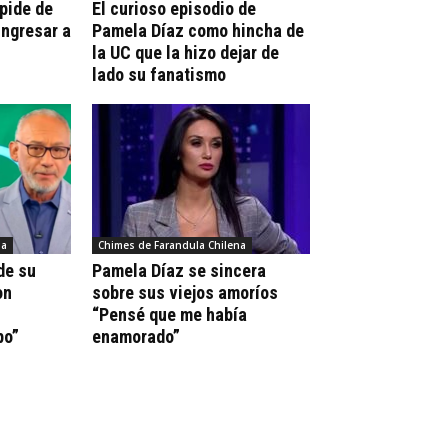
pide de
El curioso episodio de
Ingresar a
Pamela Díaz como hincha de
la UC que la hizo dejar de
lado su fanatismo
na
Chimes de Farandula Chilena
de su
Pamela Díaz se sincera
on
sobre sus viejos amoríos
“Pensé que me había
po”
enamorado”