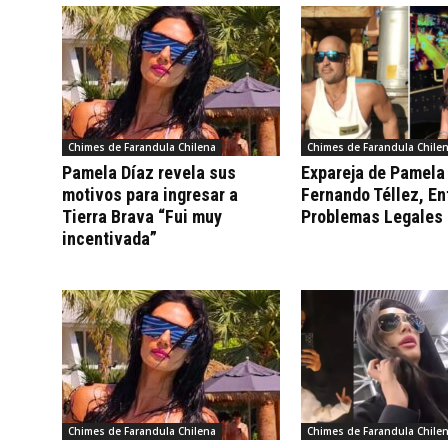
Chimes de Farandula Chilena
Chimes de Farandula Chile
Pamela Díaz revela sus
Expareja de Pamela
motivos para ingresar a
Fernando Téllez, En
Tierra Brava “Fui muy
Problemas Legales 
incentivada”
Chimes de Farandula Chilena
Chimes de Farandula Chile