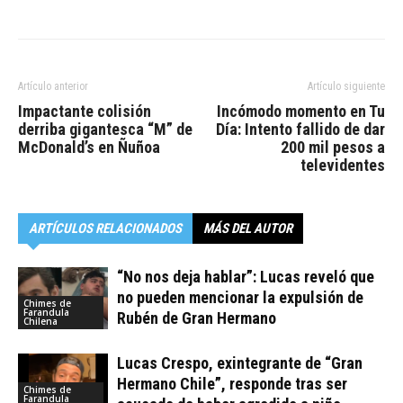
Artículo anterior
Artículo siguiente
Impactante colisión
Incómodo momento en Tu
derriba gigantesca “M” de
Día: Intento fallido de dar
McDonald’s en Ñuñoa
200 mil pesos a
televidentes
ARTÍCULOS RELACIONADOS
MÁS DEL AUTOR
“No nos deja hablar”: Lucas reveló que
no pueden mencionar la expulsión de
Chimes de
Farandula
Rubén de Gran Hermano
Chilena
Lucas Crespo, exintegrante de “Gran
Hermano Chile”, responde tras ser
Chimes de
Farandula