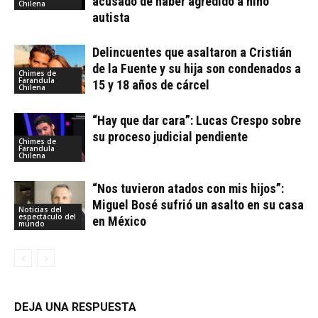
acusado de haber agredido a niño
Chilena
autista
Delincuentes que asaltaron a Cristián
de la Fuente y su hija son condenados a
Chimes de
Farandula
15 y 18 años de cárcel
Chilena
“Hay que dar cara”: Lucas Crespo sobre
su proceso judicial pendiente
Chimes de
Farandula
Chilena
“Nos tuvieron atados con mis hijos”:
Miguel Bosé sufrió un asalto en su casa
Noticias del
espectáculo del
en México
mundo
DEJA UNA RESPUESTA