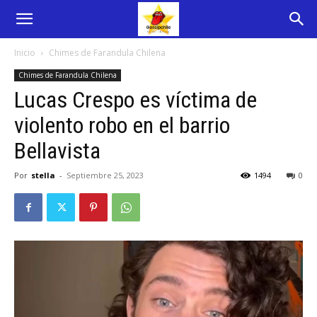
Inicio
Chimes de Farandula Chilena
Chimes de Farandula Chilena
Lucas Crespo es víctima de
violento robo en el barrio
Bellavista
Por
stella
-
Septiembre 25, 2023
1494
0