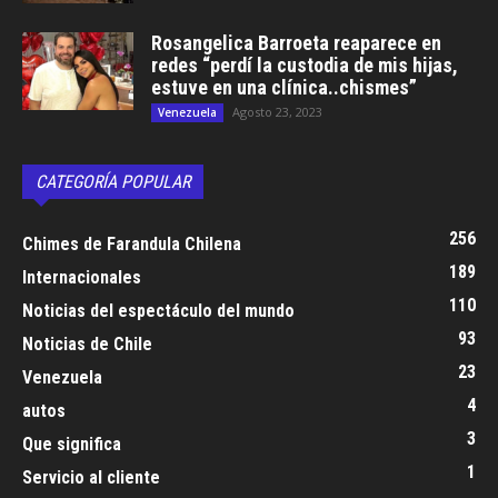
Rosangelica Barroeta reaparece en
redes “perdí la custodia de mis hijas,
estuve en una clínica..chismes”
Agosto 23, 2023
Venezuela
CATEGORÍA POPULAR
256
Chimes de Farandula Chilena
189
Internacionales
110
Noticias del espectáculo del mundo
93
Noticias de Chile
23
Venezuela
4
autos
3
Que significa
1
Servicio al cliente