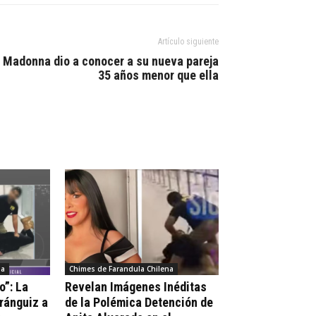
Artículo siguiente
Madonna dio a conocer a su nueva pareja
35 años menor que ella
na
Chimes de Farandula Chilena
o”: La
Revelan Imágenes Inéditas
Aránguiz a
de la Polémica Detención de