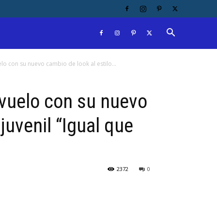
lo con su nuevo cambio de look al estilo...
evuelo con su nuevo
juvenil “Igual que
2372
0