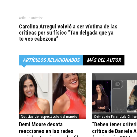
Artículo anterior
Carolina Arregui volvió a ser víctima de las
críticas por su físico “Tan delgada que ya
te ves cabezona”
ARTÍCULOS RELACIONADOS
MÁS DEL AUTOR
Noticias del espectáculo del mundo
Chimes de Farandula Chile
Demi Moore desata
“Deben tener criteri
reacciones en las redes
crítica de Daniela 