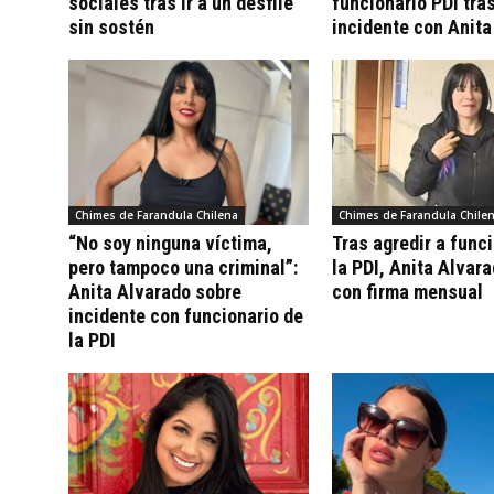
sociales tras ir a un desfile
funcionario PDI tra
sin sostén
incidente con Anita
Chimes de Farandula Chilena
Chimes de Farandula Chile
“No soy ninguna víctima,
Tras agredir a func
pero tampoco una criminal”:
la PDI, Anita Alvar
Anita Alvarado sobre
con firma mensual
incidente con funcionario de
la PDI