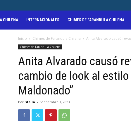
A CHILENA
INTERNACIONALES
CHIMES DE FARANDULA CHILENA
Inicio
Chimes de Farandula Chilena
Anita Alvarado causó revue
Chimes de Farandula Chilena
Anita Alvarado causó r
cambio de look al estilo 
Maldonado”
Por
stella
-
Septiembre 1, 2023