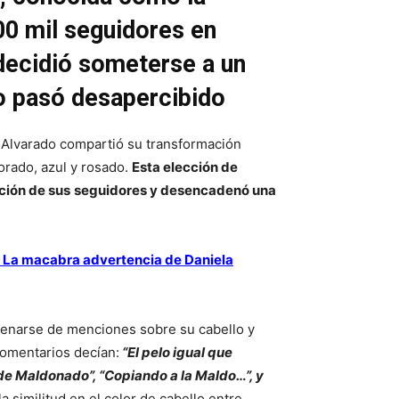
00 mil seguidores en
decidió someterse a un
o pasó desapercibido
a Alvarado compartió su transformación
morado, azul y rosado.
Esta elección de
nción de sus
seguidores y desencadenó una
: La macabra advertencia de Daniela
lenarse de menciones sobre su cabello y
comentarios decían:
“El pelo igual que
de Maldonado”, “Copiando a la Maldo…”, y
 similitud en el color de cabello entre