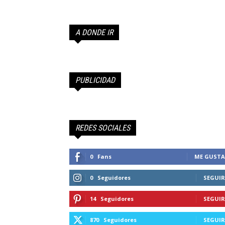
Farandula
A DONDE IR
de
Chile
PUBLICIDAD
REDES SOCIALES
0
Fans
ME GUSTA
0
Seguidores
SEGUIR
14
Seguidores
SEGUIR
870
Seguidores
SEGUIR