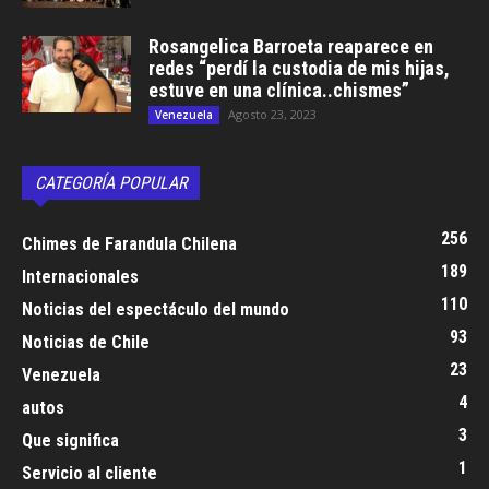
Rosangelica Barroeta reaparece en
redes “perdí la custodia de mis hijas,
estuve en una clínica..chismes”
Agosto 23, 2023
Venezuela
CATEGORÍA POPULAR
256
Chimes de Farandula Chilena
189
Internacionales
110
Noticias del espectáculo del mundo
93
Noticias de Chile
23
Venezuela
4
autos
3
Que significa
1
Servicio al cliente