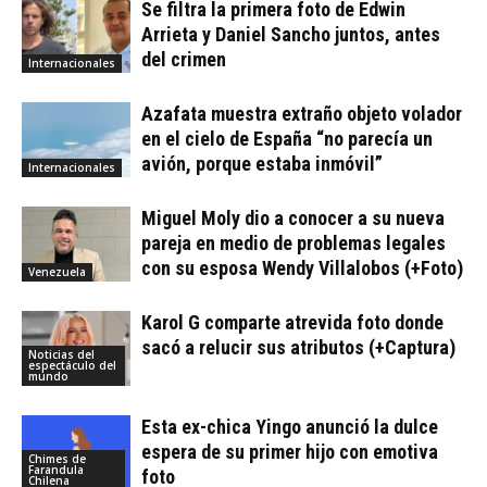
Se filtra la primera foto de Edwin
Arrieta y Daniel Sancho juntos, antes
del crimen
Internacionales
Azafata muestra extraño objeto volador
en el cielo de España “no parecía un
avión, porque estaba inmóvil”
Internacionales
Miguel Moly dio a conocer a su nueva
pareja en medio de problemas legales
con su esposa Wendy Villalobos (+Foto)
Venezuela
Karol G comparte atrevida foto donde
sacó a relucir sus atributos (+Captura)
Noticias del
espectáculo del
mundo
Esta ex-chica Yingo anunció la dulce
espera de su primer hijo con emotiva
Chimes de
Farandula
foto
Chilena