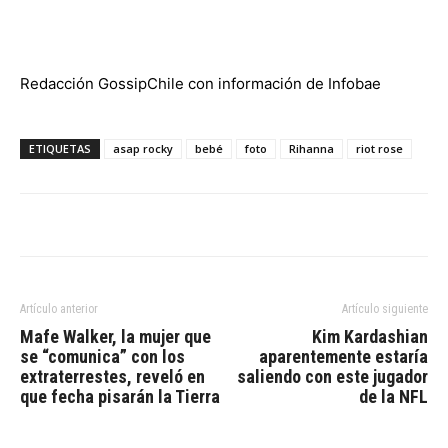
Redacción GossipChile con información de
Infobae
ETIQUETAS
asap rocky
bebé
foto
Rihanna
riot rose
Artículo anterior
Artículo siguiente
Mafe Walker, la mujer que
Kim Kardashian
se “comunica” con los
aparentemente estaría
extraterrestes, reveló en
saliendo con este jugador
que fecha pisarán la Tierra
de la NFL