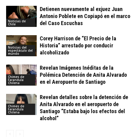
Detienen nuevamente al exjuez Juan
Antonio Poblete en Copiapó en el marco
Noticias de
del Caso Escuchas
Chile
Corey Harrison de “El Precio de la
Historia” arrestado por conducir
Noticias del
espectáculo del
alcoholizado
mundo
Revelan Imágenes Inéditas de la
Polémica Detención de Anita Alvarado
Chimes de
Farandula
en el Aeropuerto de Santiago
Chilena
Revelan detalles sobre la detención de
Anita Alvarado en el aeropuerto de
Chimes de
Farandula
Santiago “Estaba bajo los efectos del
Chilena
alcohol”