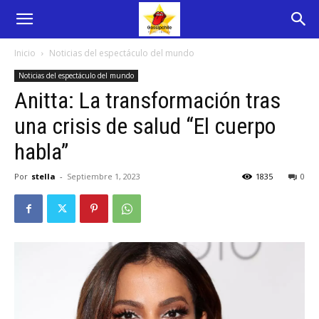
Inicio
Noticias del espectáculo del mundo
Noticias del espectáculo del mundo
Anitta: La transformación tras
una crisis de salud “El cuerpo
habla”
Por
stella
-
Septiembre 1, 2023
1835
0