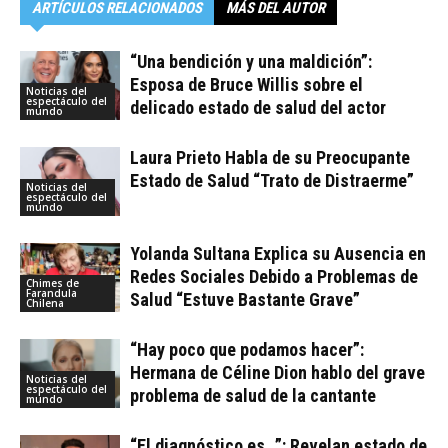
ARTÍCULOS RELACIONADOS
MÁS DEL AUTOR
“Una bendición y una maldición”:
Esposa de Bruce Willis sobre el
Noticias del
espectáculo del
delicado estado de salud del actor
mundo
Laura Prieto Habla de su Preocupante
Estado de Salud “Trato de Distraerme”
Noticias del
espectáculo del
mundo
Yolanda Sultana Explica su Ausencia en
Redes Sociales Debido a Problemas de
Chimes de
Farandula
Salud “Estuve Bastante Grave”
Chilena
“Hay poco que podamos hacer”:
Hermana de Céline Dion hablo del grave
Noticias del
espectáculo del
problema de salud de la cantante
mundo
“El diagnóstico es…”: Revelan estado de