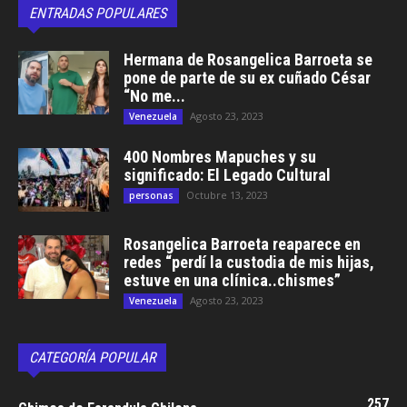
ENTRADAS POPULARES
Hermana de Rosangelica Barroeta se
pone de parte de su ex cuñado César
“No me...
Agosto 23, 2023
Venezuela
400 Nombres Mapuches y su
significado: El Legado Cultural
Octubre 13, 2023
personas
Rosangelica Barroeta reaparece en
redes “perdí la custodia de mis hijas,
estuve en una clínica..chismes”
Agosto 23, 2023
Venezuela
CATEGORÍA POPULAR
257