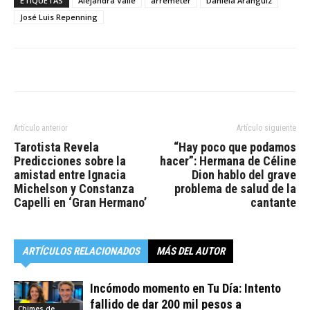
ETIQUETAS
Alejandra Valle
arremeter
Daniela Aránguiz
José Luis Repenning
Artículo anterior
Artículo siguiente
Tarotista Revela
“Hay poco que podamos
Predicciones sobre la
hacer”: Hermana de Céline
amistad entre Ignacia
Dion hablo del grave
Michelson y Constanza
problema de salud de la
Capelli en ‘Gran Hermano’
cantante
ARTÍCULOS RELACIONADOS
MÁS DEL AUTOR
Incómodo momento en Tu Día: Intento
fallido de dar 200 mil pesos a
Chimes de