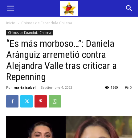
Inicio
Chimes de Farandula Chilena
Chimes de Farandula Chilena
“Es más morboso…”: Daniela
Aránguiz arremetió contra
Alejandra Valle tras criticar a
Repenning
Por
mariaisabel
-
Septiembre 4, 2023
1560
0