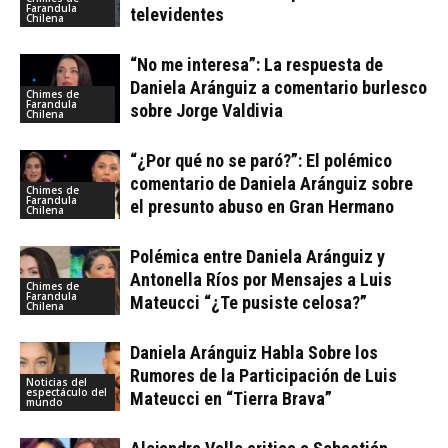
Farandula
televidentes
Chilena
“No me interesa”: La respuesta de
Daniela Aránguiz a comentario burlesco
Chimes de
Farandula
sobre Jorge Valdivia
Chilena
“¿Por qué no se paró?”: El polémico
comentario de Daniela Aránguiz sobre
Chimes de
Farandula
el presunto abuso en Gran Hermano
Chilena
Polémica entre Daniela Aránguiz y
Antonella Ríos por Mensajes a Luis
Chimes de
Farandula
Mateucci “¿Te pusiste celosa?”
Chilena
Daniela Aránguiz Habla Sobre los
Rumores de la Participación de Luis
Noticias del
espectáculo del
Mateucci en “Tierra Brava”
mundo