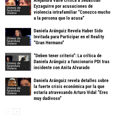
Alejandra Valle critica a Sebastián
Eyzaguirre por acusaciones de
Chimes de
Farandula
violencia intrafamiliar “Conozco mucho
Chilena
a la persona que lo acusa”
Daniela Aránguiz Revela Haber Sido
Invitada para Participar en el Reality
Chimes de
Farandula
“Gran Hermano”
Chilena
“Deben tener criterio”: La crítica de
Daniela Aránguiz a funcionario PDI tras
Chimes de
Farandula
incidente con Anita Alvarado
Chilena
Daniela Aránguiz revela detalles sobre
la fuerte crisis económica por la que
Chimes de
Farandula
estaría atravesando Arturo Vidal “Eres
Chilena
muy dadivoso”