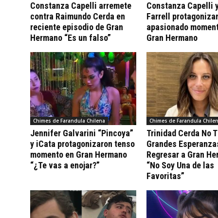
Constanza Capelli arremete
Constanza Capelli 
contra Raimundo Cerda en
Farrell protagoniza
reciente episodio de Gran
apasionado moment
Hermano “Es un falso”
Gran Hermano
Chimes de Farandula Chilena
Chimes de Farandula Chile
Jennifer Galvarini “Pincoya”
Trinidad Cerda No 
y iCata protagonizaron tenso
Grandes Esperanza
momento en Gran Hermano
Regresar a Gran H
“¿Te vas a enojar?”
“No Soy Una de las
Favoritas”