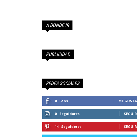
Farandula
de
A DONDE IR
Chile
PUBLICIDAD
REDES SOCIALES
0
Fans
ME GUSTA
0
Seguidores
SEGUIR
14
Seguidores
SEGUIR