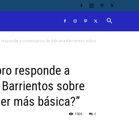
 responde a comentarios de Adriana Barrientos sobre
bro responde a
 Barrientos sobre
ser más básica?”
1506
0