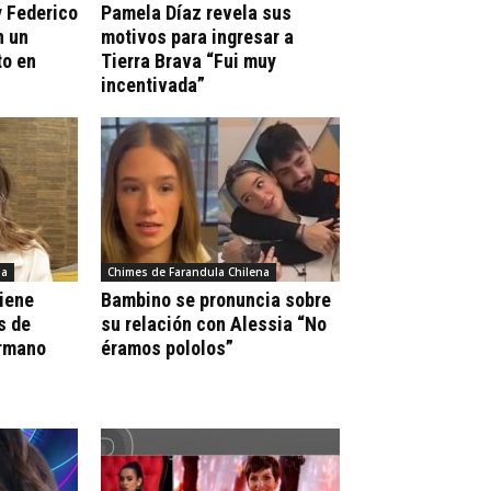
y Federico
Pamela Díaz revela sus
n un
motivos para ingresar a
o en
Tierra Brava “Fui muy
incentivada”
na
Chimes de Farandula Chilena
Tiene
Bambino se pronuncia sobre
s de
su relación con Alessia “No
ermano
éramos pololos”