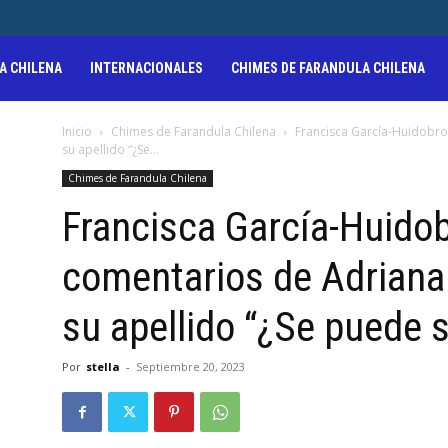
A CHILENA
INTERNACIONALES
CHIMES DE FARANDULA CHILENA
Inicio
Chimes de Farandula Chilena
Francisca García-Huidobro
su apellido “¿Se...
Chimes de Farandula Chilena
Francisca García-Huido
comentarios de Adriana
su apellido “¿Se puede 
Por
stella
-
Septiembre 20, 2023