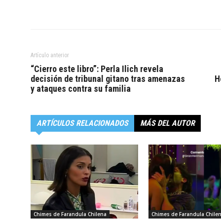
Artículo anterior
“Cierro este libro”: Perla Ilich revela
decisión de tribunal gitano tras amenazas
H
y ataques contra su familia
ARTÍCULOS RELACIONADOS
MÁS DEL AUTOR
Chimes de Farandula Chilena
Chimes de Farandula Chile