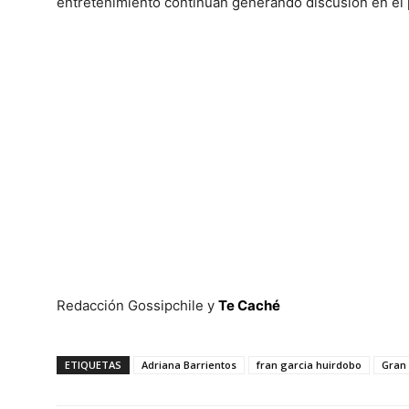
entretenimiento continúan generando discusión en el 
Redacción Gossipchile y
Te Caché
ETIQUETAS
Adriana Barrientos
fran garcia huirdobo
Gran